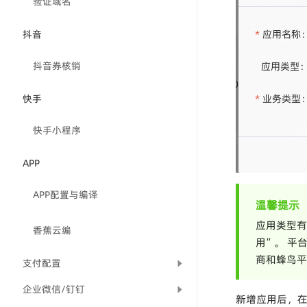
验证域名
抖音
抖音券核销
快手
快手小程序
APP
APP配置与编译
温馨提示
应用类型有
香蕉云编
用”。 平
商和蜂鸟平
支付配置
企业微信/钉钉
新增应用后，在