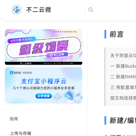
不二云微
前言
关于阿里云O
一 新建Buc
二 新建RA
三 将配置填
按文档选择
指南
新建/编辑
上传与存储