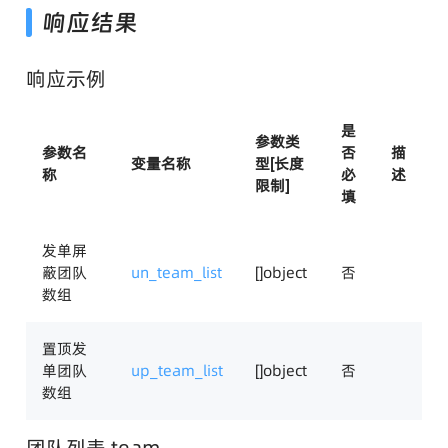
响应结果
响应示例
是
参数类
参数名
否
描
变量名称
型[长度
称
必
述
限制]
填
发单屏
蔽团队
un_team_list
[]object
否
数组
置顶发
单团队
up_team_list
[]object
否
数组