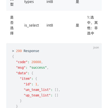
types
int8
是
型
是
1:选
否
中，其
is_select
int8
是
选
他：非
择
选中
> 
200
{
"code"
:
20000
,
"msg"
:
"success"
,
"data"
:
{
"item"
:
{
"id"
:
1
,
"un_team_list"
:
[
]
,
"up_team_list"
:
[
]
}
}