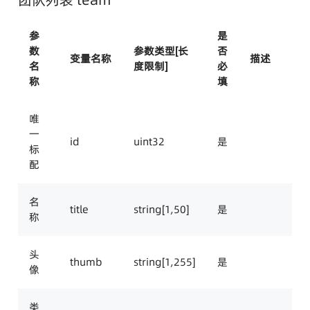
团队列表 team
参
是
数
参数类型[长
否
变量名称
描述
名
度限制]
必
称
填
唯
一
id
uint32
是
标
配
名
title
string[1,50]
是
称
头
thumb
string[1,255]
是
像
类