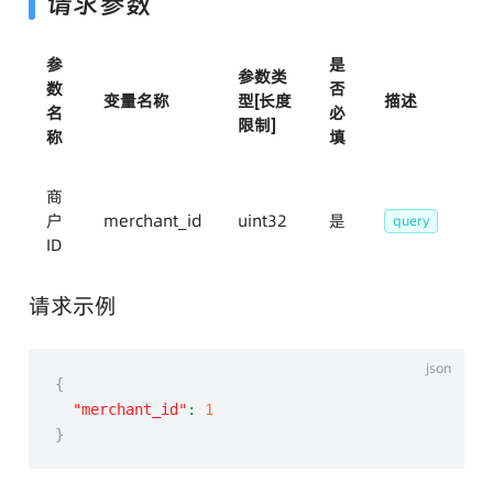
请求参数
参
是
参数类
数
否
变量名称
型[长度
描述
名
必
限制]
称
填
商
户
merchant_id
uint32
是
query
ID
请求示例
{
"merchant_id"
:
1
}