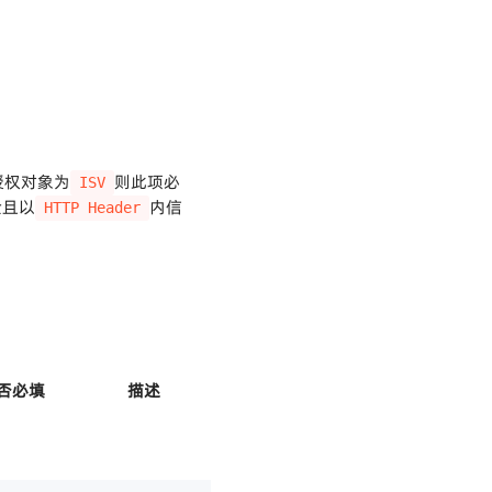
授权对象为
则此项必
ISV
验且以
内信
HTTP Header
否必填
描述