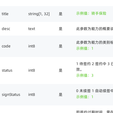
示例值：骑手保险
title
string[1, 32]
是
desc
text
是
此参数为能力的概要
此参数为能力的类别标
code
int8
是
示例值：1
1 待签约 2 签约中 3
效。
status
int8
是
示例值：3
0 未续签 1 自动续签
signStatus
int8
是
示例值：1
即签约过期时间，需