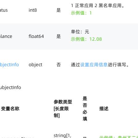
1 正常应用 2 黑名单应用。
atus
int8
是
示例值：1
单位：元
lance
float64
是
示例值：12.08
bjectInfo
object
否
通过
设置应用信息
进行填写。
jectInfo
是
参数类型
否
变量名称
[长度限
描述
必
制]
填
string[1,
示例值：贵州不二