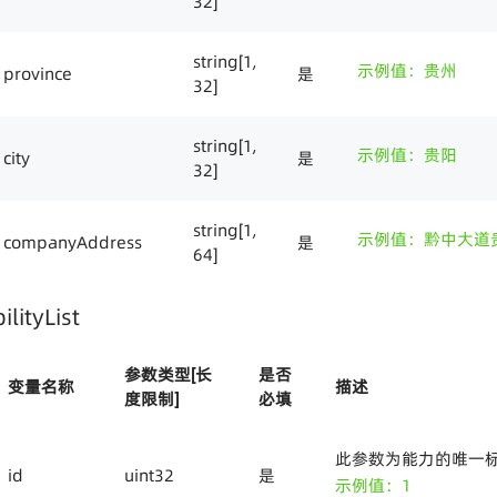
32]
string[1,
示例值：贵州
province
是
32]
string[1,
示例值：贵阳
city
是
32]
string[1,
示例值：黔中大道
companyAddress
是
64]
ityList
参数类型[长
是否
变量名称
描述
度限制]
必填
此参数为能力的唯一
id
uint32
是
示例值：1