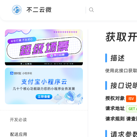
不二云微
获取
描述
使用此接口获
接口说
授权对象
ISV
请求地址
GET 
请求规则 请查
开发必读
请求参
配送应用