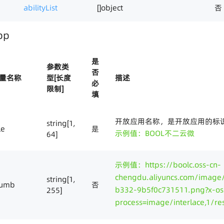
abilityList
[]object
否
pp
是
参数类
否
量名称
型[长度
描述
必
限制]
填
开放应用名称，是开放应用的标
string[1,
le
是
示例值：BOOL不二云微
64]
示例值：https://boolc.oss-cn-
chengdu.aliyuncs.com/image
string[1,
humb
否
b332-9b5f0c731511.png?x-os
255]
process=image/interlace,1/re