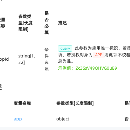
是
参数类
变量
否
型[长度
描述
名称
必
限制]
填
此参数为应用唯一标识，若
query
条
填，若授权对象为
则此项不校
APP
string[1,
件
ppId
息为准。
32]
选
示例值：Zc3SsV49OHVG0uB9
填
果
变量名称
参数类型[长度限制]
是
app
object
否