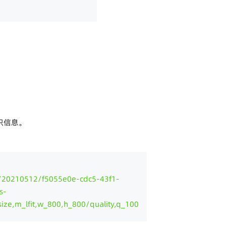
识信息。
/20210512/f5055e0e-cdc5-43f1-
s-
size,m_lfit,w_800,h_800/quality,q_100