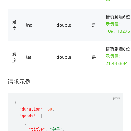
精确到后6位
经
示例值：
lng
double
是
度
109.110275
精确到后6位
纬
示例值：
lat
double
是
度
21.443884
请求示例
{
"duration"
:
60
,
"goods"
:
[
{
"title"
:
"包子"
,