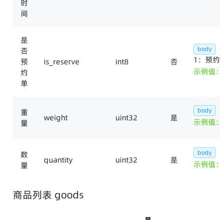
时
间
是
body
否
1：预
预
is_reserve
int8
否
示例值
约
单
body
重
weight
uint32
是
示例值：
量
body
数
quantity
uint32
是
示例值
量
商品列表 goods