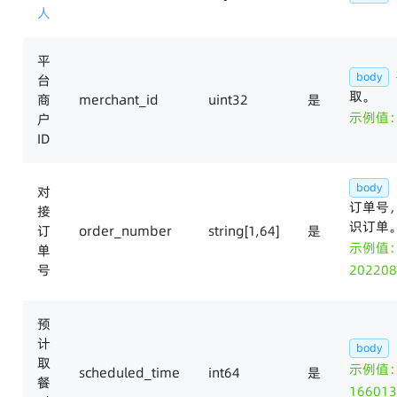
人
平
body
台
取。
商
merchant_id
uint32
是
示例值
户
ID
body
对
订单号
接
识订单
订
order_number
string[1,64]
是
示例值
单
号
202208
预
计
body
取
示例值
scheduled_time
int64
是
餐
166013