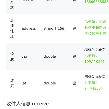
18866668888
方
式
店
示例值：贵州
铺
省贵安新区数
address
string[1,256]
是
地
字经济产业园
址
精确到后6位
经
示例值：
lng
double
是
度
109.110275
精确到后6位
纬
示例值：
lat
double
是
度
21.443884
收件人信息 receive