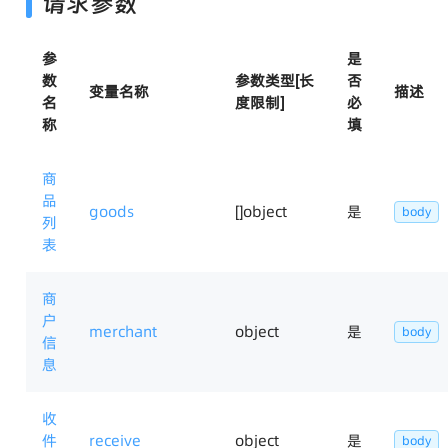
请求参数
参
是
数
参数类型[长
否
变量名称
描述
名
度限制]
必
称
填
商
品
goods
[]object
是
body
列
表
商
户
merchant
object
是
body
信
息
收
件
receive
object
是
body