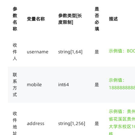
参
是
数
参数类型[长
否
变量名称
描述
名
度限制]
必
称
填
收
示例值：BOO
件
username
string[1,64]
是
人
联
示例值：
系
mobile
int64
是
188888888
方
式
示例值：贵
收
省花溪区贵
件
address
string[1,256]
是
大学东校区1
地
址
栋