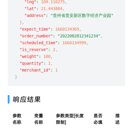
"lng"
:
109.110275
,
"lat"
:
21.443884
,
"address"
:
"贵州省贵安新区数字经济产业园"
}
,
"expect_time"
:
1660134369
,
"order_number"
:
"2022082812341234"
,
"scheduled_time"
:
1660134999
,
"is_reserve"
:
2
,
"weight"
:
100
,
"quantity"
:
1
,
"merchant_id"
:
1
}
响应结果
参数
变量
参数类型[长度
是否
描
名称
名称
限制]
必填
述