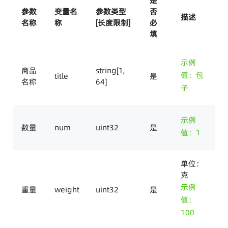
是
参数
变量名
参数类型
否
描述
名称
称
[长度限制]
必
填
示例
商品
string[1,
值：包
title
是
名称
64]
子
示例
数量
num
uint32
是
值：1
单位：
克
示例
重量
weight
uint32
是
值：
100