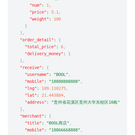
"num"
:
1
,
"price"
:
5.1
,
"weight"
:
100
}
]
,
"order_detail"
:
{
"total_price"
:
6
,
"delivery_money"
:
1
}
,
"receive"
:
{
"username"
:
"BOOL"
,
"mobile"
:
"18888888888"
,
"lng"
:
109.110275
,
"lat"
:
21.443884
,
"address"
:
"贵州省花溪区贵州大学东校区10栋"
}
,
"merchant"
:
{
"title"
:
"BOOL商店"
,
"mobile"
:
"18866668888"
,