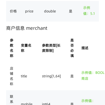
示例
价格
price
double
是
值：5.1
商户信息 merchant
参
是
数
变量名
参数类型[长
否
描述
名
称
度限制]
必
称
填
店
示例值：BOOL
铺
title
string[1,64]
是
商店
名
称
联
示例值：
系
mobile
int64
是