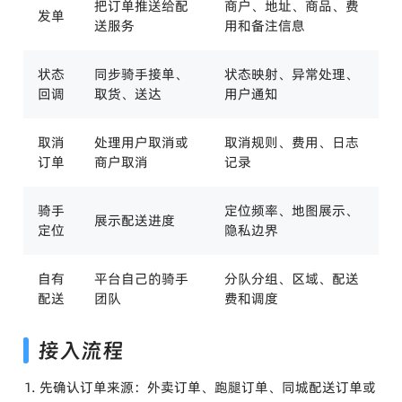
把订单推送给配
商户、地址、商品、费
发单
送服务
用和备注信息
状态
同步骑手接单、
状态映射、异常处理、
回调
取货、送达
用户通知
取消
处理用户取消或
取消规则、费用、日志
订单
商户取消
记录
骑手
定位频率、地图展示、
展示配送进度
定位
隐私边界
自有
平台自己的骑手
分队分组、区域、配送
配送
团队
费和调度
接入流程
先确认订单来源：外卖订单、跑腿订单、同城配送订单或