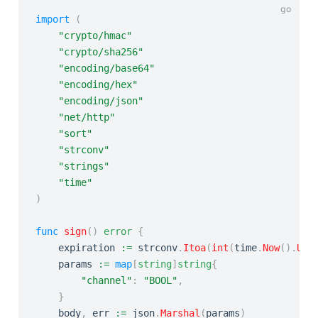
import
(
"crypto/hmac"
"crypto/sha256"
"encoding/base64"
"encoding/hex"
"encoding/json"
"net/http"
"sort"
"strconv"
"strings"
"time"
)
func
sign
(
)
error
{
	expiration 
:=
 strconv
.
Itoa
(
int
(
time
.
Now
(
)
.
Uni
	params 
:=
map
[
string
]
string
{
"channel"
:
"BOOL"
,
}
	body
,
 err 
:=
 json
.
Marshal
(
params
)