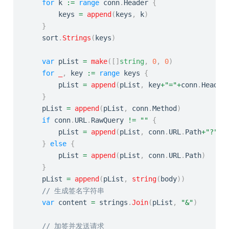
for
 k 
:=
range
 conn
.
Header 
{
		keys 
=
append
(
keys
,
 k
)
}
	sort
.
Strings
(
keys
)
var
 pList 
=
make
(
[
]
string
,
0
,
0
)
for
_
,
 key 
:=
range
 keys 
{
		pList 
=
append
(
pList
,
 key
+
"="
+
conn
.
Header
}
	pList 
=
append
(
pList
,
 conn
.
Method
)
if
 conn
.
URL
.
RawQuery 
!=
""
{
		pList 
=
append
(
pList
,
 conn
.
URL
.
Path
+
"?"
+
c
}
else
{
		pList 
=
append
(
pList
,
 conn
.
URL
.
Path
)
}
	pList 
=
append
(
pList
,
string
(
body
)
)
// 生成签名字符串
var
 content 
=
 strings
.
Join
(
pList
,
"&"
)
// 加签并发送请求