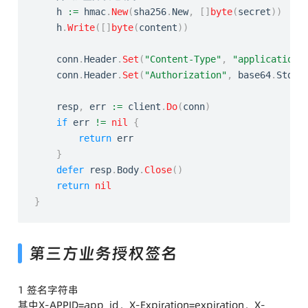
	h 
:=
 hmac
.
New
(
sha256
.
New
,
[
]
byte
(
secret
)
)
	h
.
Write
(
[
]
byte
(
content
)
)
	conn
.
Header
.
Set
(
"Content-Type"
,
"application/
	conn
.
Header
.
Set
(
"Authorization"
,
 base64
.
StdEn
	resp
,
 err 
:=
 client
.
Do
(
conn
)
if
 err 
!=
nil
{
return
 err

}
defer
 resp
.
Body
.
Close
(
)
return
nil
}
第三方业务授权签名
1 签名字符串
其中X-APPID=app_id，X-Expiration=expiration，X-