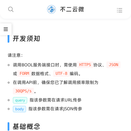
不二云微
开发须知
请注意：
调用BOOL服务端接口时，需使用
协议、
HTTPS
JSON
或
数据格式、
编码。
FORM
UTF-8
在调用API前，确保您已了解调用频率限制为
。
30QPS/s
指该参数需在请求URL传参
query
指该参数需在请求JSON传参
body
基础概念