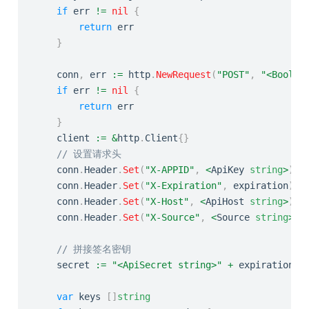
if
 err 
!=
nil
{
return
 err

}
	conn
,
 err 
:=
 http
.
NewRequest
(
"POST"
,
"<BoolAp
if
 err 
!=
nil
{
return
 err

}
	client 
:=
&
http
.
Client
{
}
// 设置请求头
	conn
.
Header
.
Set
(
"X-APPID"
,
<
ApiKey 
string
>
)
	conn
.
Header
.
Set
(
"X-Expiration"
,
 expiration
)
	conn
.
Header
.
Set
(
"X-Host"
,
<
ApiHost 
string
>
)
	conn
.
Header
.
Set
(
"X-Source"
,
<
Source 
string
>
)
// 拼接签名密钥
	secret 
:=
"<ApiSecret string>"
+
 expiration

var
 keys 
[
]
string