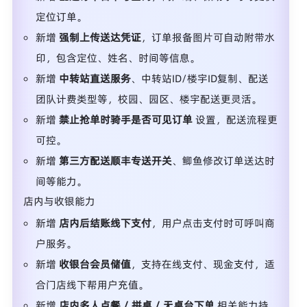
定位订单。
新增
强制上传送达凭证
，订单报备图片可自动附带水
印，包含定位、姓名、时间等信息。
新增
中转站直送服务
、中转站ID/楼宇ID复制、配送
团队计费类型等，校园、园区、楼宇配送更灵活。
新增
禁止抢单时骑手是否可见订单
设置，配送流程更
可控。
新增
第三方配送顺丰专送开关
、鲫鱼修改订单送达时
间等能力。
店内与收银能力
新增
店内后结账线下支付
，用户点击支付时可呼叫商
户服务。
新增
收银台会员储值
，支持在线支付、现金支付，适
合门店线下帮用户充值。
新增
店内多人点餐 / 拼桌 / 无桌台下单
相关能力持