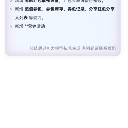
新增
膨胀红包取整设置
，红包金额可保持整数。
新增
超值券包、券包库存、券包记录、分享红包分享
人列表
等能力。
新增
营销活动限制会员组
，可结合超级场景实现学
生、教师、会员身份等差异化活动。
新增
第三方支付支持下单同时购买超级会员
。
超级场景 / DIY / SCRM
新增
超级场景逻辑联动
：根据用户选择动态显示内
容，例如代取快递、洗衣、专送团队切换等。
新增 **DIY商品/套餐
总结通过AI大模型技术生成 有问题请联系我们