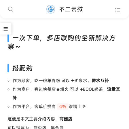
不二云微
一次下单，多店联购的全新解决方
案～
搭配购
作为顾客，吃一碗羊肉粉 可以 ➕矿泉水，
需求互补
作为商户，旁边快餐店🔥爆火 可以 ➕BOOL奶茶，
流量互
补
作为平台，客单价提高
蹭蹭上涨
GMV
这便是本文主要介绍内容，
商圈店
可以理解为，店中店、集合店