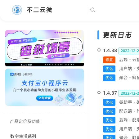
不二云微
更新日志
1.4.38
2022-12-2
后端 - 
修复
用户端 -
优化
聚合 - 
优化
1.4.37
2022-12-2
微助手 -
优化
配送端 -
优化
后端 - 
优化
产品定价及功能
用户端 -
优化
数字生活系列
聚合 - 
优化